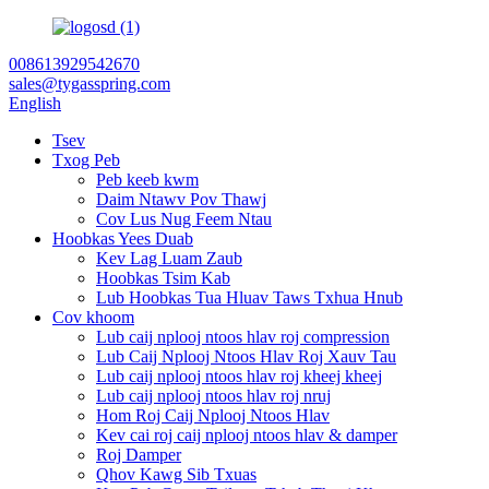
008613929542670
sales@tygasspring.com
English
Tsev
Txog Peb
Peb keeb kwm
Daim Ntawv Pov Thawj
Cov Lus Nug Feem Ntau
Hoobkas Yees Duab
Kev Lag Luam Zaub
Hoobkas Tsim Kab
Lub Hoobkas Tua Hluav Taws Txhua Hnub
Cov khoom
Lub caij nplooj ntoos hlav roj compression
Lub Caij Nplooj Ntoos Hlav Roj Xauv Tau
Lub caij nplooj ntoos hlav roj kheej kheej
Lub caij nplooj ntoos hlav roj nruj
Hom Roj Caij Nplooj Ntoos Hlav
Kev cai roj caij nplooj ntoos hlav & damper
Roj Damper
Qhov Kawg Sib Txuas