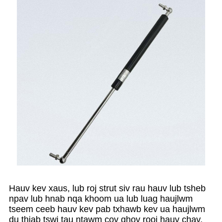
Hauv kev xaus, lub roj strut siv rau hauv lub tsheb
npav lub hnab nqa khoom ua lub luag haujlwm
tseem ceeb hauv kev pab txhawb kev ua haujlwm
du thiab tswj tau ntawm cov qhov rooj hauv chav,