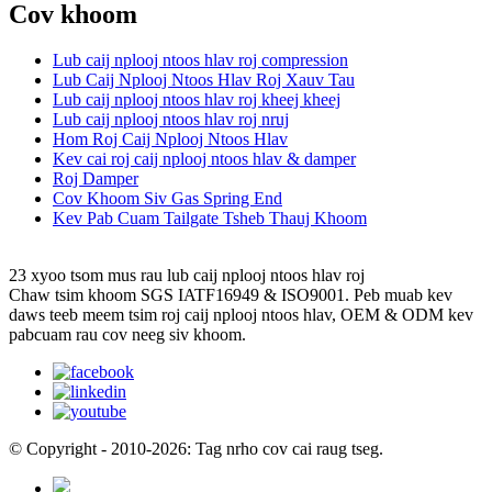
Cov khoom
Lub caij nplooj ntoos hlav roj compression
Lub Caij Nplooj Ntoos Hlav Roj Xauv Tau
Lub caij nplooj ntoos hlav roj kheej kheej
Lub caij nplooj ntoos hlav roj nruj
Hom Roj Caij Nplooj Ntoos Hlav
Kev cai roj caij nplooj ntoos hlav & damper
Roj Damper
Cov Khoom Siv Gas Spring End
Kev Pab Cuam Tailgate Tsheb Thauj Khoom
23 xyoo tsom mus rau lub caij nplooj ntoos hlav roj
Chaw tsim khoom SGS IATF16949 & ISO9001. Peb muab kev
daws teeb meem tsim roj caij nplooj ntoos hlav, OEM & ODM kev
pabcuam rau cov neeg siv khoom.
© Copyright - 2010-2026: Tag nrho cov cai raug tseg.