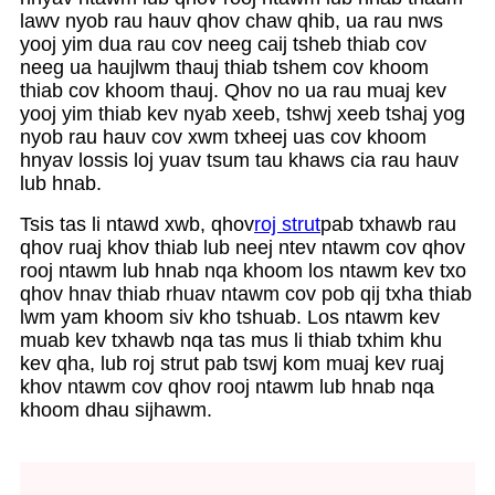
lawv nyob rau hauv qhov chaw qhib, ua rau nws
yooj yim dua rau cov neeg caij tsheb thiab cov
neeg ua haujlwm thauj thiab tshem cov khoom
thiab cov khoom thauj. Qhov no ua rau muaj kev
yooj yim thiab kev nyab xeeb, tshwj xeeb tshaj yog
nyob rau hauv cov xwm txheej uas cov khoom
hnyav lossis loj yuav tsum tau khaws cia rau hauv
lub hnab.
Tsis tas li ntawd xwb, qhov
roj strut
pab txhawb rau
qhov ruaj khov thiab lub neej ntev ntawm cov qhov
rooj ntawm lub hnab nqa khoom los ntawm kev txo
qhov hnav thiab rhuav ntawm cov pob qij txha thiab
lwm yam khoom siv kho tshuab. Los ntawm kev
muab kev txhawb nqa tas mus li thiab txhim khu
kev qha, lub roj strut pab tswj kom muaj kev ruaj
khov ntawm cov qhov rooj ntawm lub hnab nqa
khoom dhau sijhawm.