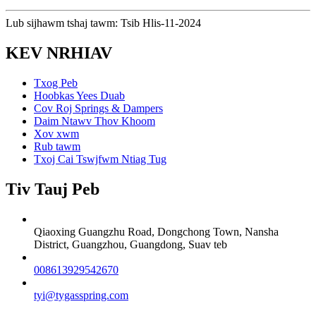
Lub sijhawm tshaj tawm: Tsib Hlis-11-2024
KEV NRHIAV
Txog Peb
Hoobkas Yees Duab
Cov Roj Springs & Dampers
Daim Ntawv Thov Khoom
Xov xwm
Rub tawm
Txoj Cai Tswjfwm Ntiag Tug
Tiv Tauj Peb
Qiaoxing Guangzhu Road, Dongchong Town, Nansha
District, Guangzhou, Guangdong, Suav teb
008613929542670
tyi@tygasspring.com