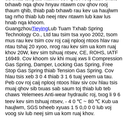
txhawb nqa qhov hnyav ntawm cov qhov rooj
thaum qhib, thiab pab txhawb rau kev ua haujlwm
tag nrho thiab lub neej ntev ntawm lub kaw lus
hnab nqa khoom.
Guangzhou
Tieying
Lub Tuam Txhab Spring
Technology Co., Ltd tau tsim tsa xyoo 2002, tsom
mus rau kev tsim cov roj caij nplooj ntoos hlav rau
ntau tshaj 20 xyoo, nrog rau kev sim ua kom ruaj
khov 20W, kev sim tshuaj ntsev, CE, ROHS, IATF
16949. Cov khoom siv khi muaj xws li Compression
Gas Spring, Damper, Locking Gas Spring, Free
Stop Gas Spring thiab Tension Gas Spring. Cov
hlau tsis xeb 3 0 4 thiab 3 1 6 tuaj yeem ua tau.
Peb cov roj caij nplooj ntoos hlav siv cov hlau tsis
muaj qhov sib txuas sab saum toj thiab lub teb
chaws Yelemees Anti-wear hydraulic roj, txog li 9 6
teev kev sim tshuaj ntsev, - 4 0 ℃ ~ 80 ℃ Kub ua
haujlwm, SGS txheeb xyuas 1 5 0,0 0 0 lub voj
voog siv lub neej sim ua kom ruaj khov.