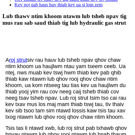
Kev noj qab haus huv thiab kev ua si lom zem
Lub thawv ntim khoom ntawm lub tsheb npav tig
mus rau sab saud thiab tig lub hydraulic gas strut
A
roj strut
siv rau hauv lub tsheb npav qhov chaw
ntim khoom ua haujlwm ntau yam tseem ceeb. Ua
ntej, nws muab kev tswj hwm thiab kev pab qhib
thiab kaw ntawm lub qhov rooj qhov chaw ntim
khoom, ua kom ntseeg tau tias kev ua haujlwm du
thiab yooj yim rau cov neeg caij tsheb thiab cov
neeg tsav tsheb npav. Lub roj strut tsim tso cai rau
kev txav mus los maj mam thiab tswj tau, tiv thaiv
kev sib tsoo tam sim ntawd lossis kaw tsis tau xav
txog ntawm lub qhov rooj qhov chaw ntim khoom.
Tsis tas li ntawd xwb, lub roj strut pab txhawb qhov
hnyav ntawm lub qhov rooj ntawm lub hnab thaum