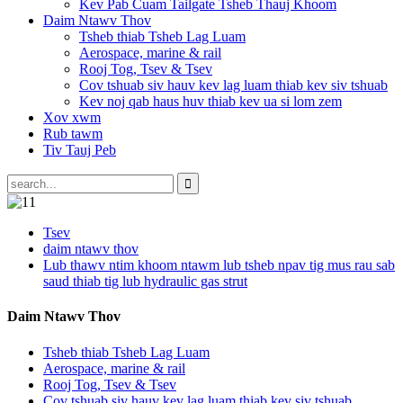
Kev Pab Cuam Tailgate Tsheb Thauj Khoom
Daim Ntawv Thov
Tsheb thiab Tsheb Lag Luam
Aerospace, marine & rail
Rooj Tog, Tsev & Tsev
Cov tshuab siv hauv kev lag luam thiab kev siv tshuab
Kev noj qab haus huv thiab kev ua si lom zem
Xov xwm
Rub tawm
Tiv Tauj Peb
Tsev
daim ntawv thov
Lub thawv ntim khoom ntawm lub tsheb npav tig mus rau sab
saud thiab tig lub hydraulic gas strut
Daim Ntawv Thov
Tsheb thiab Tsheb Lag Luam
Aerospace, marine & rail
Rooj Tog, Tsev & Tsev
Cov tshuab siv hauv kev lag luam thiab kev siv tshuab