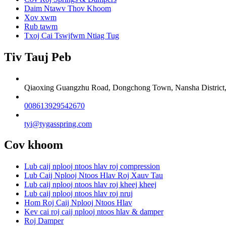
Daim Ntawv Thov Khoom
Xov xwm
Rub tawm
Txoj Cai Tswjfwm Ntiag Tug
Tiv Tauj Peb
Qiaoxing Guangzhu Road, Dongchong Town, Nansha District
008613929542670
tyi@tygasspring.com
Cov khoom
Lub caij nplooj ntoos hlav roj compression
Lub Caij Nplooj Ntoos Hlav Roj Xauv Tau
Lub caij nplooj ntoos hlav roj kheej kheej
Lub caij nplooj ntoos hlav roj nruj
Hom Roj Caij Nplooj Ntoos Hlav
Kev cai roj caij nplooj ntoos hlav & damper
Roj Damper