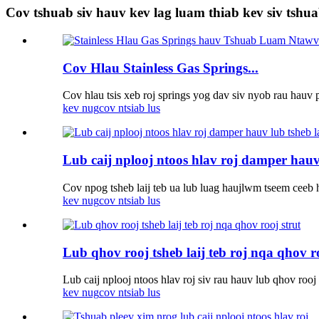
Cov tshuab siv hauv kev lag luam thiab kev siv tshu
Cov Hlau Stainless Gas Springs...
Cov hlau tsis xeb roj springs yog dav siv nyob rau hauv p
kev nug
cov ntsiab lus
Lub caij nplooj ntoos hlav roj damper hauv k
Cov npog tsheb laij teb ua lub luag haujlwm tseem ceeb h
kev nug
cov ntsiab lus
Lub qhov rooj tsheb laij teb roj nqa qhov ro
Lub caij nplooj ntoos hlav roj siv rau hauv lub qhov rooj
kev nug
cov ntsiab lus