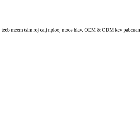
eb meem tsim roj caij nplooj ntoos hlav, OEM & ODM kev pabcuam 