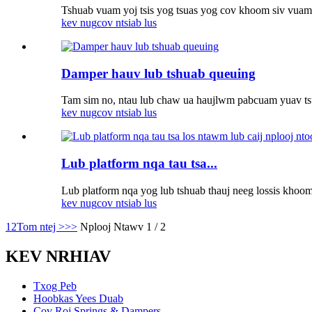
Tshuab vuam yoj tsis yog tsuas yog cov khoom siv vuam
kev nug
cov ntsiab lus
Damper hauv lub tshuab queuing
Tam sim no, ntau lub chaw ua haujlwm pabcuam yuav tsum
kev nug
cov ntsiab lus
Lub platform nqa tau tsa...
Lub platform nqa yog lub tshuab thauj neeg lossis khoom
kev nug
cov ntsiab lus
1
2
Tom ntej >
>>
Nplooj Ntawv 1 / 2
KEV NRHIAV
Txog Peb
Hoobkas Yees Duab
Cov Roj Springs & Dampers