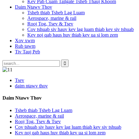
Kev Pab Cuam Tailgate Tsheb Thauj Khoom
Daim Ntawv Thov
Tsheb thiab Tsheb Lag Luam
Aerospace, marine & rail
Rooj Tog, Tsev & Tsev
Cov tshuab siv hauv kev lag luam thiab kev siv tshuab
Kev noj qab haus huv thiab kev ua si lom zem
Xov xwm
Rub tawm
Tiv Tauj Peb
Tsev
daim ntawv thov
Daim Ntawv Thov
Tsheb thiab Tsheb Lag Luam
Aerospace, marine & rail
Rooj Tog, Tsev & Tsev
Cov tshuab siv hauv kev lag luam thiab kev siv tshuab
Kev noj qab haus huv thiab kev ua si lom zem