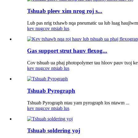
Tshuab pleev xim nrog roj s...
Lub pas nrig txhawb nqa pneumatic ua lub luag haujlwm
kev nug
cov ntsiab lus
Gas support strut hauv flexog...
Cov tshuab ua phaj photopolymer tau hloov pauv txoj ke
kev nug
cov ntsiab lus
Tshuab Pyrograph
Tshuab Pyrograph ntau yam pyrograph los ntawm ...
kev nug
cov ntsiab lus
Tshuab soldering yoj