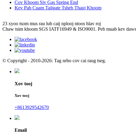
Cov Khoom Siv Gas Spring End
Kev Pab Cuam Tailgate Tsheb Thauj Khoom
23 xyoo tsom mus rau lub caij nplooj ntoos hlav roj
Chaw tsim khoom SGS IATF16949 & ISO9001. Peb muab kev daws te
© Copyright - 2010-2026: Tag nrho cov cai raug tseg.
Xov tooj
Xov tooj
+8613929542670
Email