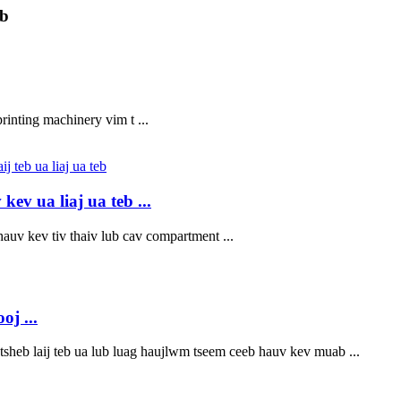
ab
rinting machinery vim t ...
ev ua liaj ua teb ...
auv kev tiv thaiv lub cav compartment ...
oj ...
 tsheb laij teb ua lub luag haujlwm tseem ceeb hauv kev muab ...